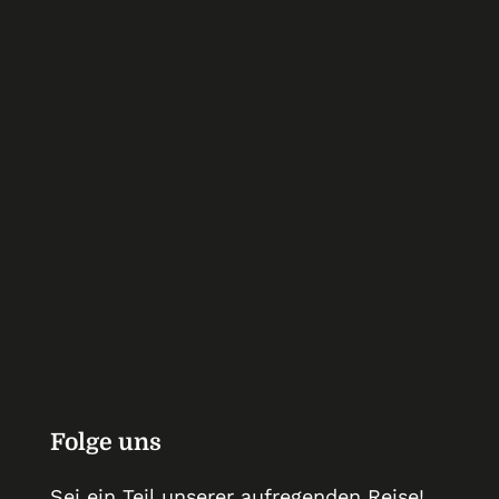
Ich möchte deinen Newsletter erhalten und
akzeptiere die Datenschutzerklärung.
Folge uns
Sei ein Teil unserer auf­regenden Reise!