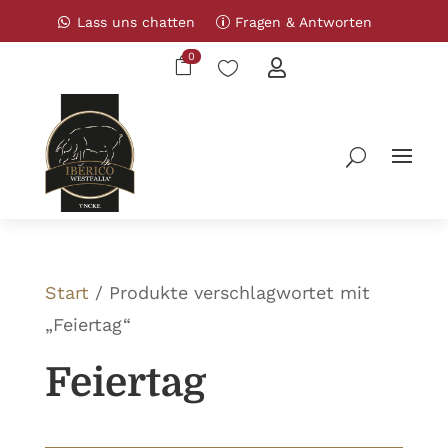
Lass uns chatten
Fragen & Antworten
0



Start
/ Produkte verschlagwortet mit
„Feiertag“
Feiertag