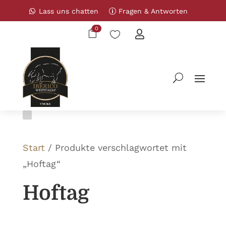
Lass uns chatten
Fragen & Antworten
0



Start
/ Produkte verschlagwortet mit
„Hoftag“
Hoftag