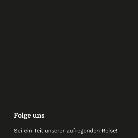
Ich möchte deinen Newsletter erhalten und
akzeptiere die Datenschutzerklärung.
Folge uns
Sei ein Teil unserer auf­regenden Reise!